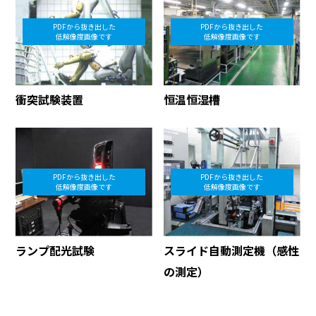
PDFから抜き出した
PDFから抜き出した
低解像度画像です
低解像度画像です
衝突試験装置
恒温恒湿槽
PDFから抜き出した
PDFから抜き出した
低解像度画像です
低解像度画像です
ランプ配光試験
スライド自動測定機（感性
の測定）