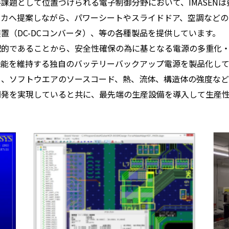
課題として位置づけられる電子制御分野において、IMASEN
ーカへ提案しながら、パワーシートやスライドドア、空調などの
置（DC-DCコンバータ）、等の各種製品を提供しています。
配的であることから、安全性確保の為に基となる電源の多重化
機能を維持する独自のバッテリーバックアップ電源を製品化して
）、ソフトウエアのソースコード、熱、流体、構造体の強度な
開発を実現していると共に、最先端の生産設備を導入して生産