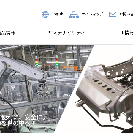
English
サイトマップ
お問い
製品情報
サステナビリティ
IR情
d!
化、電動化に向けて
術の進化を支えています