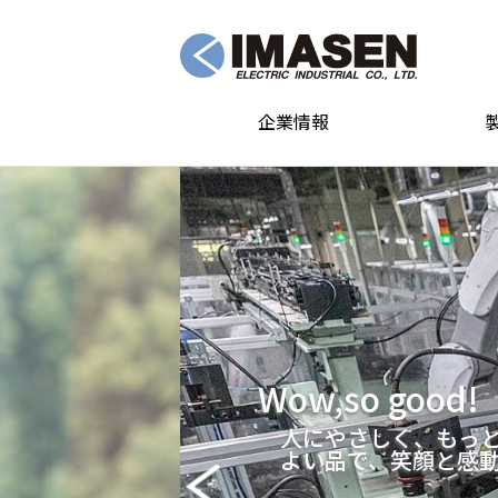
企業情報
Wow,so goo
CASE普及による電子
IMASENは自動車技
Previous