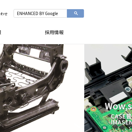
合わせ
報
採用情報
持続的
向けた
Next